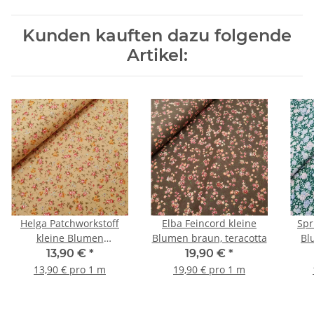
Kunden kauften dazu folgende
Artikel:
Helga Patchworkstoff
Elba Feincord kleine
Spr
kleine Blumen
Blumen braun, teracotta
Bl
beige,orange, rot, braun
13,90 €
*
19,90 €
*
13,90 € pro 1 m
19,90 € pro 1 m