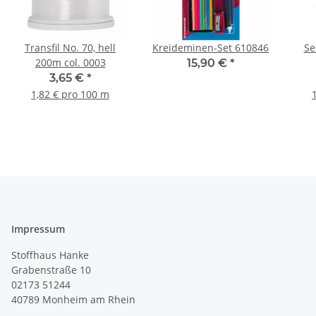
Transfil No. 70, hell
Kreideminen-Set 610846
Se
200m col. 0003
15,90 €
*
3,65 €
*
1,82 € pro 100 m
Impressum
Stoffhaus Hanke
Grabenstraße 10
02173 51244
40789
Monheim am Rhein