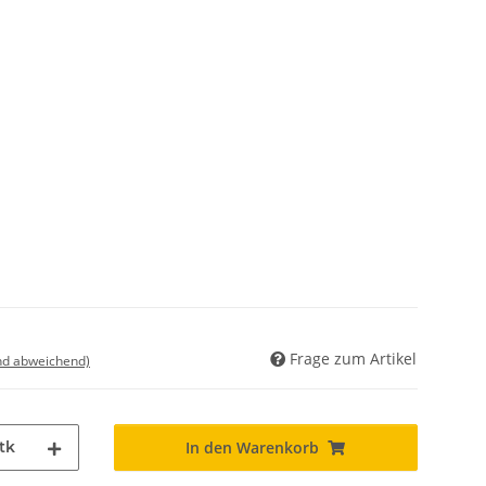
Frage zum Artikel
nd abweichend)
tk
In den Warenkorb