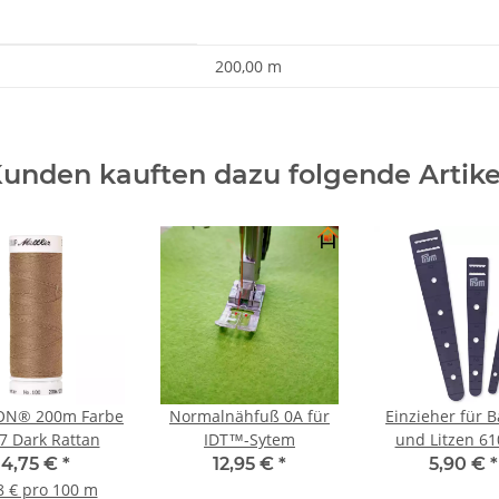
200,00 m
unden kauften dazu folgende Artike
ON® 200m Farbe
Normalnähfuß 0A für
Einzieher für 
7 Dark Rattan
IDT™-Sytem
und Litzen 6
4,75 €
*
12,95 €
*
5,90 €
*
8 € pro 100 m