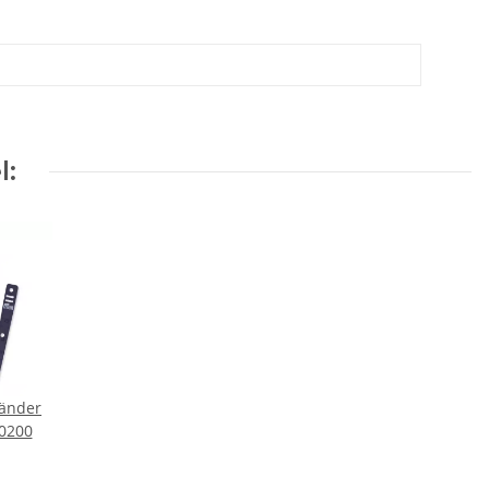
l:
Bänder
10200