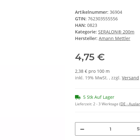
Artikelnummer:
36904
GTIN:
762303555556
HAN:
0823
Kategorie:
SERALON® 200m
Hersteller:
Amann Mettler
4,75 €
2,38 € pro 100 m
inkl. 19% MwSt. , zzgl.
Versand
5 Stk Auf Lager
Lieferzeit:
2 - 3 Werktage
(DE - Ausla
S