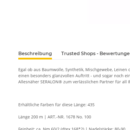
Beschreibung
Trusted Shops - Bewertung
Egal ob aus Baumwolle, Synthetik, Mischgewebe, Leinen
einen besonders glanzvollen Auftritt - und sogar noch e
Allesnäher SERALON® zum verlässlichen Partner für all I
Erhältliche Farben für diese Länge: 435
Länge 200 m | ART.-NR. 1678 No. 100
Feinheit: ca. Nm 60/2 (dtex 168*2) | Nadelstärke: 80-90