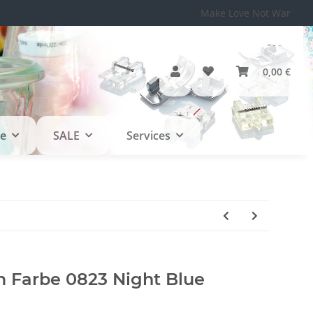
Make Love Not War
0,00 €
le
SALE
Services
Farbe 0823 Night Blue