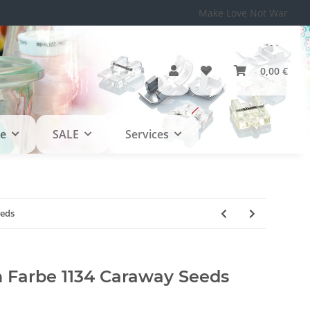
Make Love Not War
0,00 €
le
SALE
Services
eds
Farbe 1134 Caraway Seeds