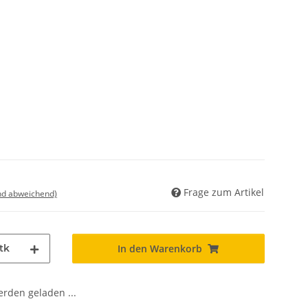
Frage zum Artikel
nd abweichend)
tk
In den Warenkorb
den geladen ...