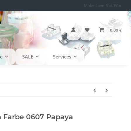
Make Love Not War
0,00 €
le
SALE
Services
Farbe 0607 Papaya