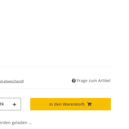
Frage zum Artikel
nd abweichend)
tk
In den Warenkorb
den geladen ...