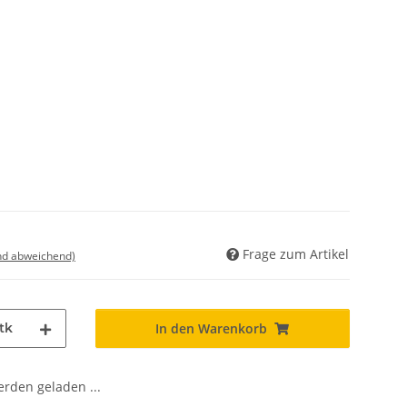
Frage zum Artikel
nd abweichend)
tk
In den Warenkorb
den geladen ...