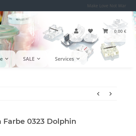
Make Love Not War
0,00 €
le
SALE
Services
Farbe 0323 Dolphin