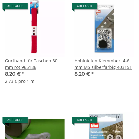
AUF LAGER
AUF LAGER
Gurtband für Taschen 30
Hohlnieten Klemmber. 4-6
mm rot 965186
mm MS silberfarbig 403151
8,20 €
*
8,20 €
*
2,73 € pro 1 m
AUF LAGER
AUF LAGER