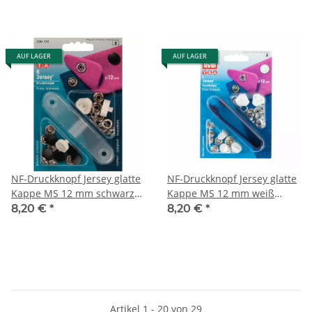
AUF LAGER
AUF LAGER
NF-Druckknopf Jersey glatte
NF-Druckknopf Jersey glatte
Kappe MS 12 mm schwarz
Kappe MS 12 mm weiß
390170
390171
8,20 €
*
8,20 €
*
Artikel 1 - 20 von 29