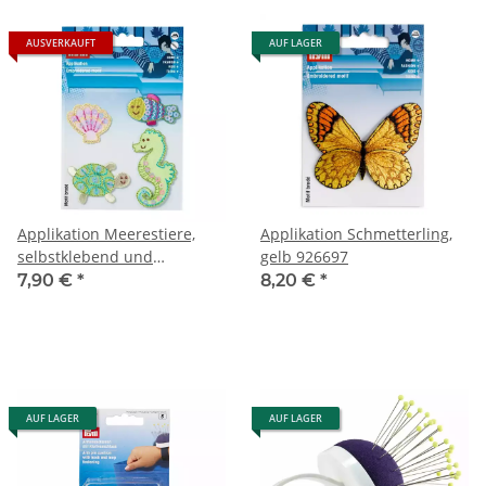
AUSVERKAUFT
AUF LAGER
Applikation Meerestiere,
Applikation Schmetterling,
selbstklebend und
gelb 926697
aufbügelbar 925426
7,90 €
*
8,20 €
*
AUF LAGER
AUF LAGER