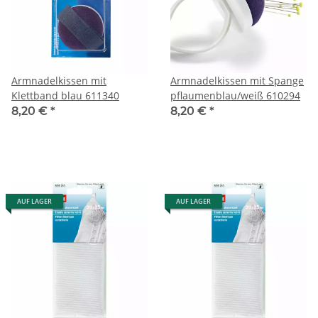
Armnadelkissen mit
Armnadelkissen mit Spange
Klettband blau 611340
pflaumenblau/weiß 610294
8,20 €
*
8,20 €
*
AUF LAGER
AUF LAGER