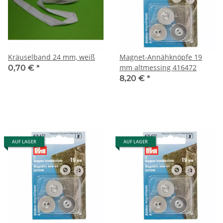
Kräuselband 24 mm, weiß
Magnet-Annähknöpfe 19
mm altmessing 416472
0,70 €
*
8,20 €
*
AUF LAGER
AUF LAGER