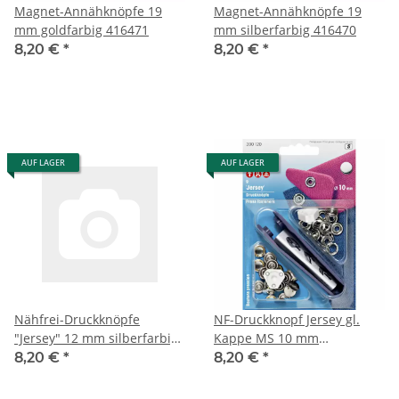
Magnet-Annähknöpfe 19
Magnet-Annähknöpfe 19
mm goldfarbig 416471
mm silberfarbig 416470
8,20 €
*
8,20 €
*
AUF LAGER
AUF LAGER
Nähfrei-Druckknöpfe
NF-Druckknopf Jersey gl.
"Jersey" 12 mm silberfarbig
Kappe MS 10 mm
390122
silberfarbig 390120
8,20 €
*
8,20 €
*