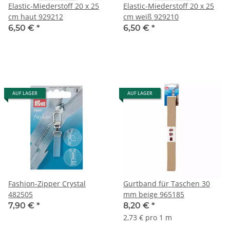
Elastic-Miederstoff 20 x 25
Elastic-Miederstoff 20 x 25
cm haut 929212
cm weiß 929210
6,50 €
*
6,50 €
*
AUF LAGER
AUF LAGER
Fashion-Zipper Crystal
Gurtband für Taschen 30
482505
mm beige 965185
7,90 €
*
8,20 €
*
2,73 € pro 1 m