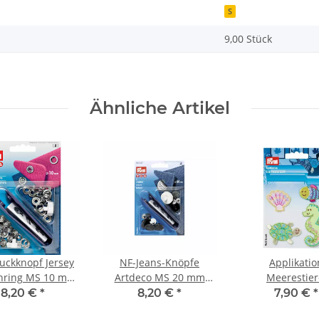
S
9,00 Stück
Ähnliche Artikel
uckknopf Jersey
NF-Jeans-Knöpfe
Applikatio
nring MS 10 mm
Artdeco MS 20 mm
Meerestier
erfarbig 390107
alteisen 622237
selbstkleben
8,20 €
*
8,20 €
*
7,90 €
*
aufbügelbar 9