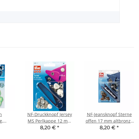
n
NF-Druckknopf Jersey
NF-Jeansknopf Sterne
e,
MS Perlkappe 12 mm
offen 17 mm altbronze
d und
390117
622238
8,20 €
*
8,20 €
*
25426