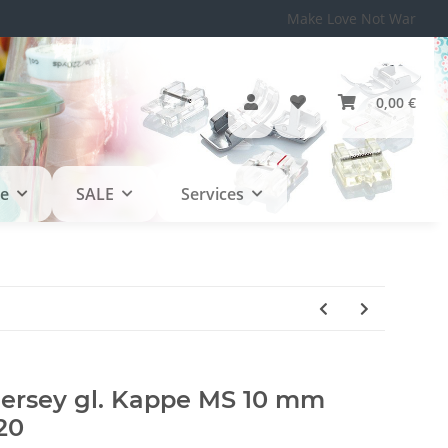
Make Love Not War
0,00 €
le
SALE
Services
ersey gl. Kappe MS 10 mm
20