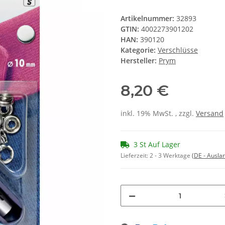
Artikelnummer:
32893
GTIN:
4002273901202
HAN:
390120
Kategorie:
Verschlüsse
Hersteller:
Prym
8,20 €
inkl. 19% MwSt. , zzgl.
Versand
3 St Auf Lager
Lieferzeit:
2 - 3 Werktage
(DE - Ausla