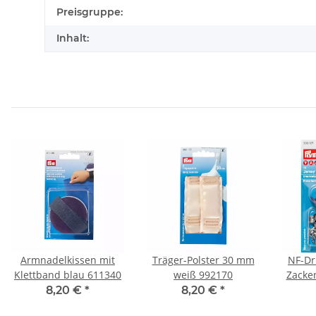
Produkteigenschaft
Wert
Preisgruppe:
Inhalt:
Armnadelkissen mit
Träger-Polster 30 mm
NF-Dr
Klettband blau 611340
weiß 992170
Zacke
silb
8,20 €
*
8,20 €
*