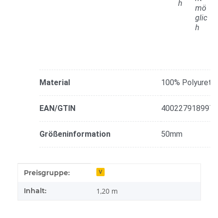
Material
100% Polyureth
EAN/GTIN
4002279189970
Größeninformation
50mm
Produkteigenschaft
Wert
Preisgruppe:
V
Inhalt:
1,20 m