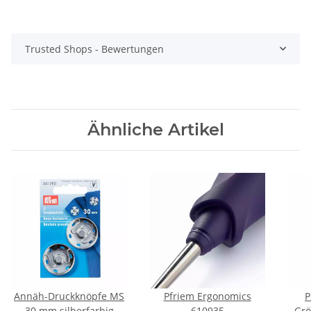
Trusted Shops - Bewertungen
Ähnliche Artikel
Annäh-Druckknöpfe MS
Pfriem Ergonomics
P
30 mm silberfarbig
610935
Grö