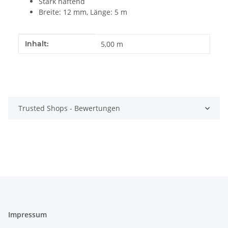
Stark haftend
Breite: 12 mm, Länge: 5 m
Produkteigenschaft
Wert
Inhalt:
5,00 m
Trusted Shops - Bewertungen
Impressum