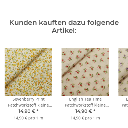
Kunden kauften dazu folgende
Artikel:
Sevenberry Print
English Tea Time
E
Patchworkstoff kleine
Patchworkstoff kleine
Pat
Blumen natur, gelb,
Blumen natur, rot, grün
Blu
14,90 €
*
14,90 €
*
grün
14,90 € pro 1 m
14,90 € pro 1 m