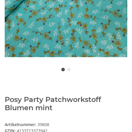
Posy Party Patchworkstoff
Blumen mint
Artikelnummer:
39808
GTIN:
4133713373942