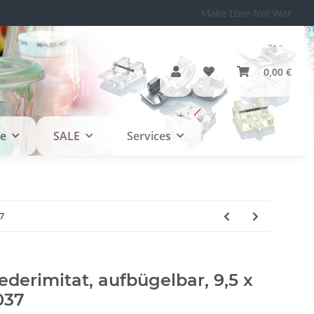
Make Love Not War
0,00 €
le
SALE
Services
7
ederimitat, aufbügelbar, 9,5 x
037