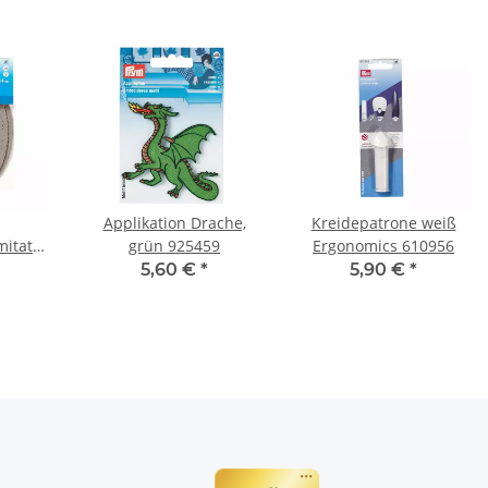
Applikation Drache,
Kreidepatrone weiß
mitat
grün 925459
Ergonomics 610956
14 cm
5,60 €
*
5,90 €
*
9381