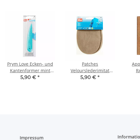
Prym Love Ecken- und
Patches
App
Kantenformer mint
Velourslederimitat
R
610192
(bügeln) 10 x 14 cm
Wildl
5,90 €
*
5,90 €
*
stein 929372
Informati
Impressum