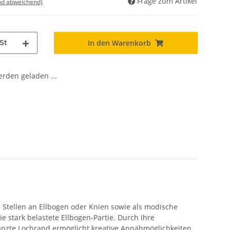
Frage zum Artikel
nd abweichend)
St
In den Warenkorb
den geladen ...
Stellen an Ellbogen oder Knien sowie als modische
e stark belastete Ellbogen‑Partie. Durch Ihre
tanzte Lochrand ermöglicht kreative Annähmöglichkeiten