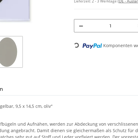
Lieferzeit:
2 - 3 Werktage
(DE - Ausla
Loading...
Komponenten wer
en
lbar, 9,5 x 14,5 cm, oliv"
ufbügeln und Aufnähen, werden zur Abdeckung von verschlissenen 
dung angebracht. Damit dienen sie gleichermaßen als Schutz für di
atches sehr gut auf Stoff und Leder vorfixiert werden. Der vorges