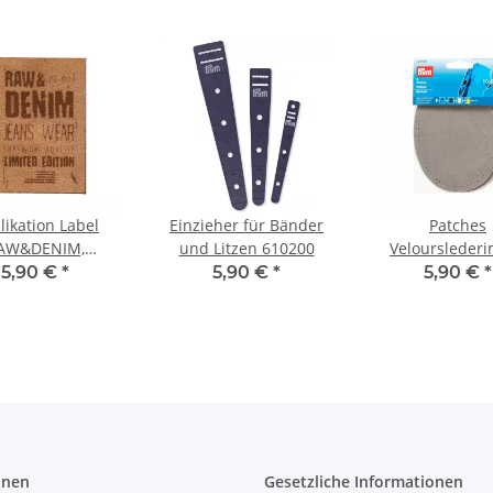
likation Label
Einzieher für Bänder
Patches
AW&DENIM,
und Litzen 610200
Velourslederi
ederimitat, sand
(bügeln) 10 x 
5,90 €
*
5,90 €
*
5,90 €
*
922000
hellgrau 92
onen
Gesetzliche Informationen