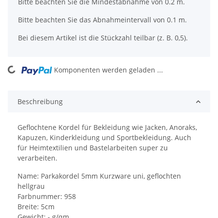
x
Bitte beachten Sie die Mindestabnahme von 0.2 m.
Bitte beachten Sie das Abnahmeintervall von 0.1 m.
Bei diesem Artikel ist die Stückzahl teilbar (z. B. 0,5).
ading...
Komponenten werden geladen ...
Beschreibung
Geflochtene Kordel für Bekleidung wie Jacken, Anoraks,
Kapuzen, Kinderkleidung und Sportbekleidung. Auch
für Heimtextilien und Bastelarbeiten super zu
verarbeiten.
Name: Parkakordel 5mm Kurzware uni, geflochten
hellgrau
Farbnummer: 958
Breite: 5cm
Gewicht: - g/qm