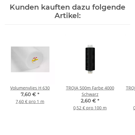
Kunden kauften dazu folgende
Artikel:
Volumenvlies H 630
TROJA 500m Farbe 4000
TROJ
Schwarz
7,60 €
*
2,60 €
*
7,60 € pro 1 m
0,52 € pro 100 m