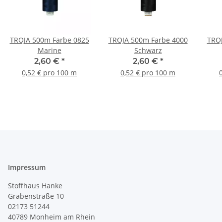
TROJA 500m Farbe 0825
TROJA 500m Farbe 4000
TROJ
Marine
Schwarz
2,60 €
*
2,60 €
*
0,52 € pro 100 m
0,52 € pro 100 m
Impressum
Stoffhaus Hanke
Grabenstraße 10
02173 51244
40789
Monheim am Rhein