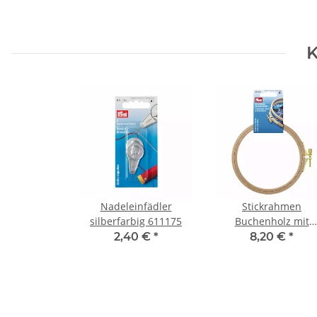
K
Nadeleinfädler
Stickrahmen
silberfarbig 611175
Buchenholz mit
Schraube 8 mm x 1
2,40 €
*
8,20 €
*
cm 611675