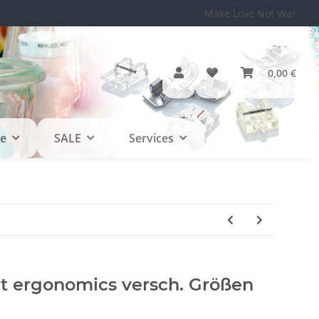
Make Love Not War
0,00 €
le
SALE
Services
t ergonomics versch. Größen