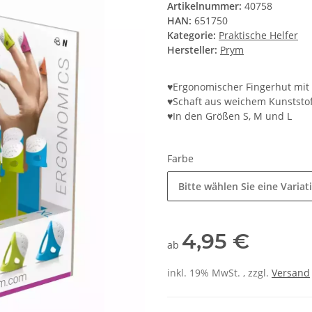
Artikelnummer:
40758
HAN:
651750
Kategorie:
Praktische Helfer
Hersteller:
Prym
♥Ergonomischer Fingerhut mit
♥Schaft aus weichem Kunststo
♥In den Größen S, M und L
Farbe
Bitte wählen Sie eine Variat
4,95 €
ab
inkl. 19% MwSt. , zzgl.
Versand