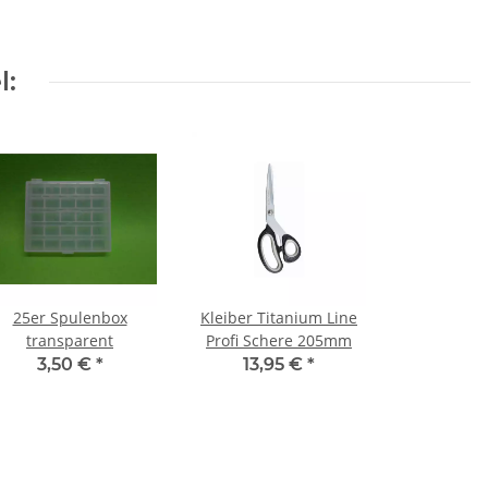
l:
25er Spulenbox
Kleiber Titanium Line
transparent
Profi Schere 205mm
3,50 €
*
13,95 €
*