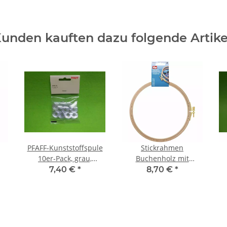
unden kauften dazu folgende Artike
PFAFF-Kunststoffspule
Stickrahmen
10er-Pack, grau,
Buchenholz mit
3
expression, creative,
Schraube 8 mm x 19
7,40 €
*
8,70 €
*
performance
cm 611677