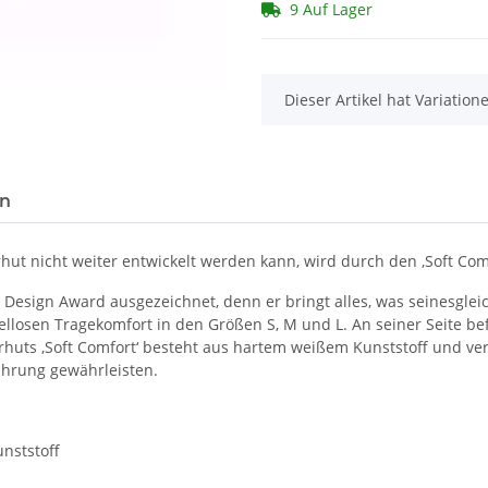
9 Auf Lager
x
Dieser Artikel hat Variatio
en
hut nicht weiter entwickelt werden kann, wird durch den ‚Soft Com
Design Award ausgezeichnet, denn er bringt alles, was seinesglei
losen Tragekomfort in den Größen S, M und L. An seiner Seite befi
rhuts ‚Soft Comfort‘ besteht aus hartem weißem Kunststoff und ve
ührung gewährleisten.
nststoff