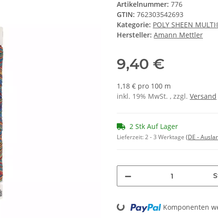
Artikelnummer:
776
GTIN:
762303542693
Kategorie:
POLY SHEEN MULTI
Hersteller:
Amann Mettler
9,40 €
1,18 € pro 100 m
inkl. 19% MwSt. , zzgl.
Versand
2 Stk Auf Lager
Lieferzeit:
2 - 3 Werktage
(DE - Ausla
S
Loading...
Komponenten wer