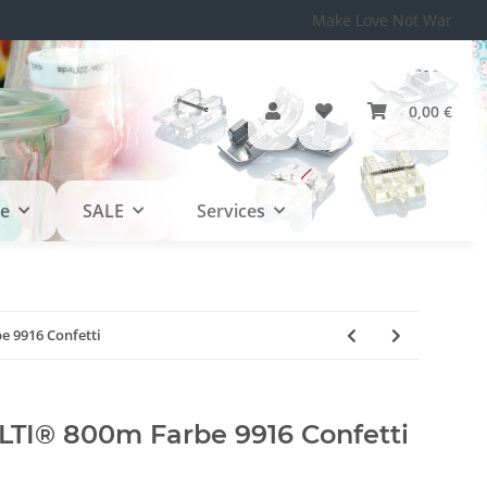
Make Love Not War
0,00 €
le
SALE
Services
 9916 Confetti
TI® 800m Farbe 9916 Confetti