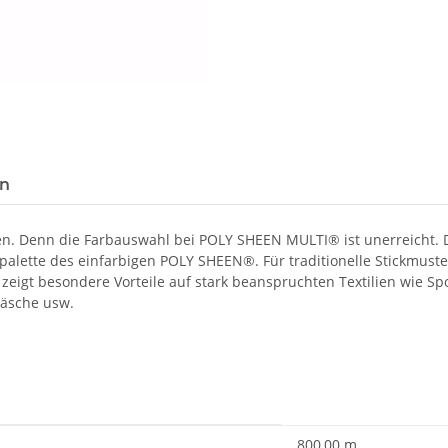
en
en. Denn die Farbauswahl bei POLY SHEEN MULTI® ist unerreicht.
bpalette des einfarbigen POLY SHEEN®. Für traditionelle Stickmus
zeigt besondere Vorteile auf stark beanspruchten Textilien wie Spor
wäsche usw.
800,00 m