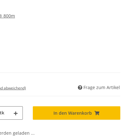
® 800m
Frage zum Artikel
nd abweichend)
tk
In den Warenkorb
den geladen ...