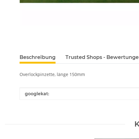
Beschreibung
Trusted Shops - Bewertung
Overlockpinzette, länge 150mm
Produkteigenschaft
Wert
googlekat:
K