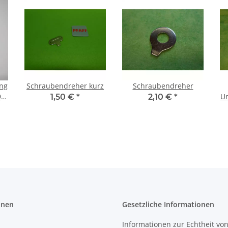
ng
Schraubendreher kurz
Schraubendreher
93,
Um
1,50 €
*
2,10 €
*
onen
Gesetzliche Informationen
Informationen zur Echtheit vo