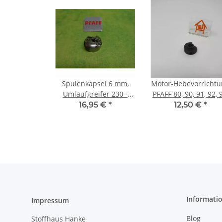
Spulenkapsel 6 mm,
Motor-Hebevorrichtu
Umlaufgreifer 230 -
PFAFF 80, 90, 91, 92, 
362, 90 - 97, select 2.0 -
94, 95, 96, 97 NEU
16,95 €
*
12,50 €
*
1548
Informati
Impressum
Blog
Stoffhaus Hanke