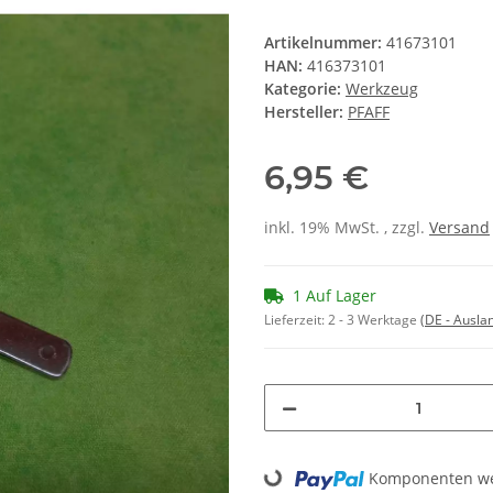
Artikelnummer:
41673101
HAN:
416373101
Kategorie:
Werkzeug
Hersteller:
PFAFF
6,95 €
inkl. 19% MwSt. , zzgl.
Versand
1 Auf Lager
Lieferzeit:
2 - 3 Werktage
(DE - Ausla
Loading...
Komponenten wer