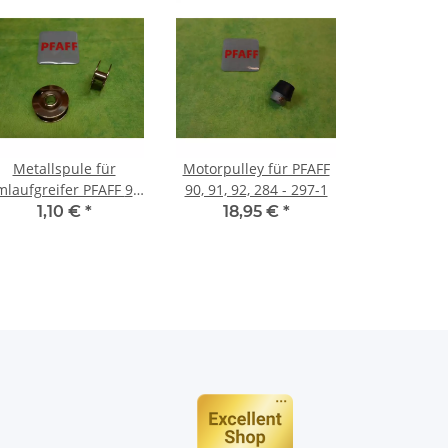
Metallspule für
Motorpulley für PFAFF
laufgreifer PFAFF 90,
90, 91, 92, 284 - 297-1
130, 260, 12er Baureihe
1,10 €
*
18,95 €
*
n