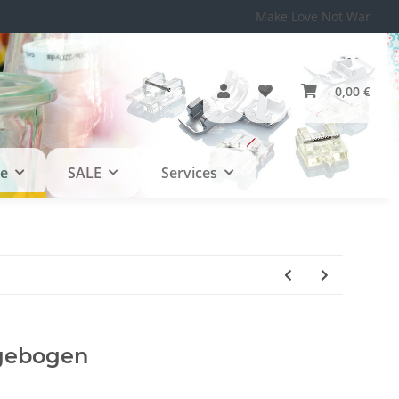
Make Love Not War
0,00 €
le
SALE
Services
 gebogen