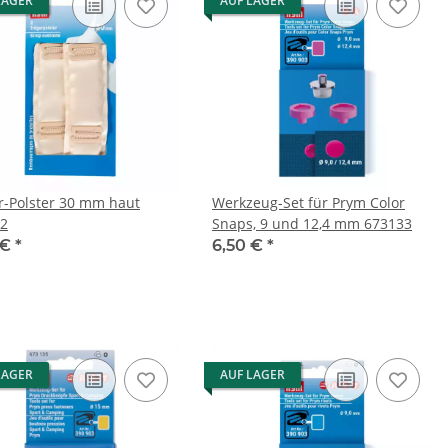
LAGER
AUF LAGER
r-Polster 30 mm haut
Werkzeug-Set für Prym Color
2
Snaps, 9 und 12,4 mm 673133
 €
*
6,50 €
*
LAGER
AUF LAGER