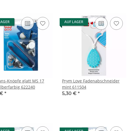
LAGER
AUF LAGER
ans-Knöpfe glatt MS 17
Prym Love Fadenabschneider
lberfarbig 622240
mint 611504
 €
*
5,30 €
*