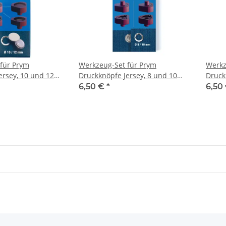
für Prym
Werkzeug-Set für Prym
Werkz
ersey, 10 und 12
Druckknöpfe Jersey, 8 und 10
Druck
mm 673134
15 m
6,50 €
*
6,50