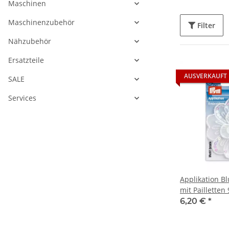
Maschinen
Maschinenzubehör
Filter
Nähzubehör
Ersatzteile
AUSVERKAUFT
SALE
Services
Applikation Bl
mit Pailletten
6,20 €
*