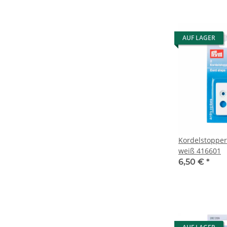
AUF LAGER
Kordelstopper
weiß 416601
6,50 €
*