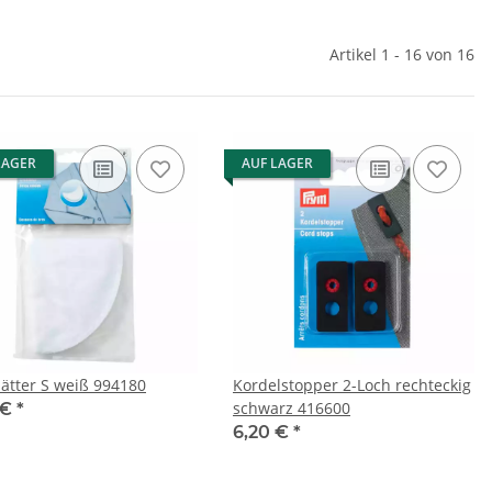
Artikel 1 - 16 von 16
LAGER
AUF LAGER
ätter S weiß 994180
Kordelstopper 2-Loch rechteckig
schwarz 416600
 €
*
6,20 €
*