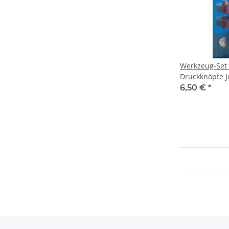
Werkzeug-Set 
Druckknöpfe J
mm 673142
6,50 €
*