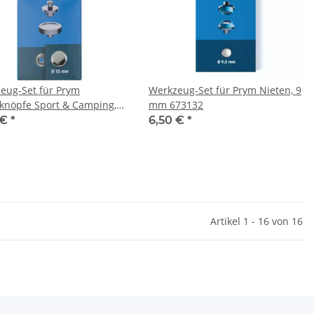
eug-Set für Prym
Werkzeug-Set für Prym Nieten, 9
knöpfe Sport & Camping,
mm 673132
m 673135
 €
*
6,50 €
*
Artikel 1 - 16 von 16