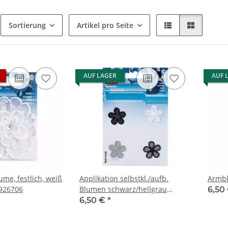
Sortierung
Artikel pro Seite
AUF LAGER
AUF 
ume, festlich, weiß
Applikation selbstkl./aufb.
Armbl
 926706
Blumen schwarz/hellgrau
6,50
926535
6,50 €
*