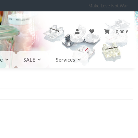
Make Love Not War
0,00 €
le
SALE
Services