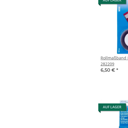
AUF LAGER
Rollmaßband 
282209
6,50 €
*
AUF LAGER