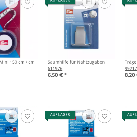
AUF LAGER
AUF 
Mini 150 cm / cm
Saumhilfe für Nahtzugaben
Träge
611976
99217
6,50 €
*
8,20
AUF LAGER
AUF 