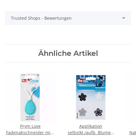
Trusted Shops - Bewertungen
Ähnliche Artikel
Prym Love
Applikation
Fadenabschneider mint
selbstkl./aufb. Blumen
Na