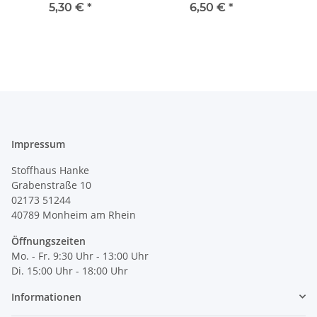
611504
schwarz/hellgrau
5,30 €
*
6,50 €
*
926535
Impressum
Stoffhaus Hanke
Grabenstraße 10
02173 51244
40789
Monheim am Rhein
Öffnungszeiten
Mo. - Fr. 9:30 Uhr - 13:00 Uhr
Di. 15:00 Uhr - 18:00 Uhr
Informationen