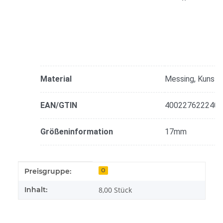
Material
Messing, Kunsts
EAN/GTIN
4002276222403
Größeninformation
17mm
Produkteigenschaft
Wert
Preisgruppe:
O
Inhalt:
8,00 Stück