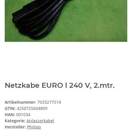
Netzkabe EURO l 240 V, 2.mtr.
Artikelnummer:
7033277514
GTIN:
4250725604809
HAN:
001034
Kategorie:
Anlasserkabel
Hersteller:
Philipp