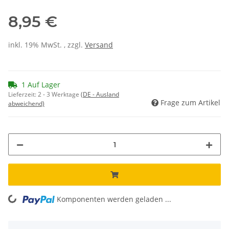
8,95 €
inkl. 19% MwSt. , zzgl.
Versand
1 Auf Lager
Lieferzeit:
2 - 3 Werktage
(DE - Ausland
Frage zum Artikel
abweichend)
ing...
Komponenten werden geladen ...