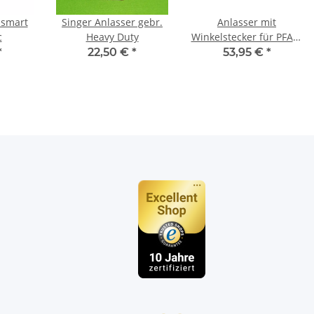
 smart
Singer Anlasser gebr.
Anlasser mit
c
Heavy Duty
Winkelstecker für PFAFF
Nähmaschinen FL2902
*
22,50 €
*
53,95 €
*
n