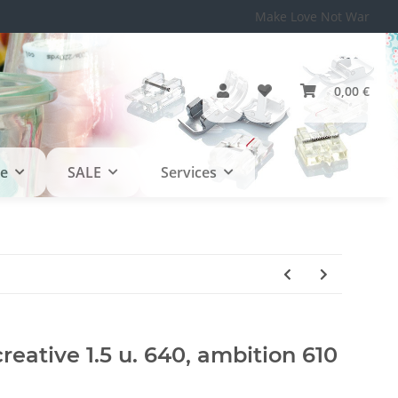
Make Love Not War
0,00 €
le
SALE
Services
reative 1.5 u. 640, ambition 610