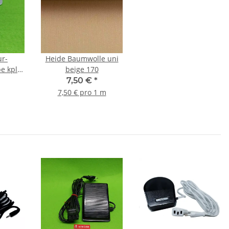
ur-
Heide Baumwolle uni
e kpl.
beige 170
0, 630,
7,50 €
*
1,5
7,50 € pro 1 m