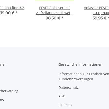
 select line 3.2
PFAFF Anlasser mit
Anlasser PFAFF
Aufrollautomatik weiß,
100s, 200
719,00 €
*
gebr. Typ ATK 0033
98,50 €
*
39,95 €
onen
Gesetzliche Informationen
Informationen zur Echtheit vo
Kundenbewertungen
Datenschutz
ehörkatalog
AGB
uns
Sitemap