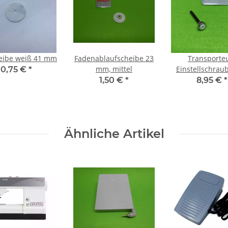
heibe weiß 41 mm
Fadenablaufscheibe 23
Transporte
mm, mittel
Einstellschraub
0,75 €
*
ambition 610, 62
1,50 €
*
8,95 €
*
635, 640 u.
Ähnliche Artikel