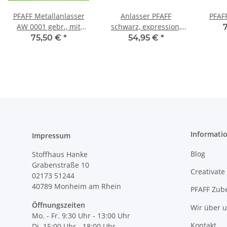
PFAFF Metallanlasser
Anlasser PFAFF
PFAFF
AW 0001 gebr., mit
schwarz, expression,
Winkelstecker
performance, creative
75,50 €
*
54,95 €
*
2.0 - 720
Informati
Impressum
Blog
Stoffhaus Hanke
Grabenstraße 10
Creativate
02173 51244
40789
Monheim am Rhein
PFAFF Zub
Öffnungszeiten
Wir über 
Mo. - Fr. 9:30 Uhr - 13:00 Uhr
Kontakt
Di. 15:00 Uhr - 18:00 Uhr