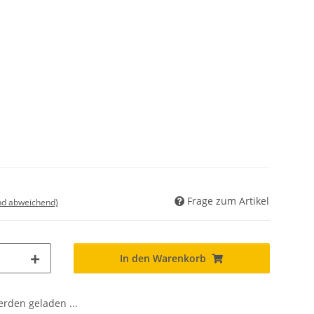
Frage zum Artikel
nd abweichend)
In den Warenkorb
den geladen ...