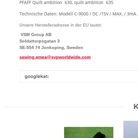
PFAFF Quilt ambition 630, quilt ambition 635
Technische Daten: Modell C-9000 / DC /15V / MAX. / 3mA 
Unsere Herstelleradresse in der EU lautet:
VSM Group AB
Soldattorpsgatan 3
SE-554 74 Jonkoping, Sweden
sewing.emea@svpworldwide.com
Produkteigenschaft
Wert
googlekat:
K