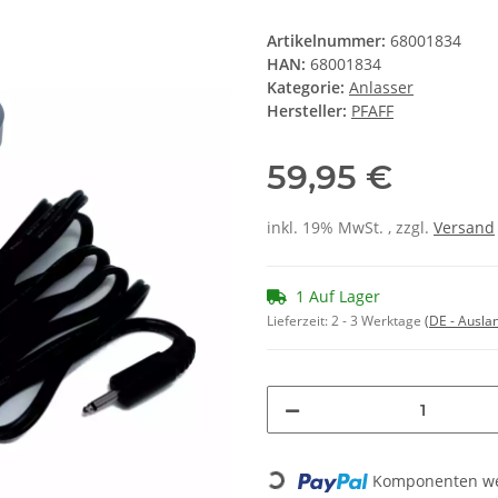
Artikelnummer:
68001834
HAN:
68001834
Kategorie:
Anlasser
Hersteller:
PFAFF
59,95 €
inkl. 19% MwSt. , zzgl.
Versand
1 Auf Lager
Lieferzeit:
2 - 3 Werktage
(DE - Ausla
Loading...
Komponenten wer