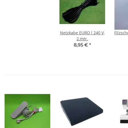
Netzkabe EURO l 240 V,
Filzsc
2.mtr.
8,95 €
*