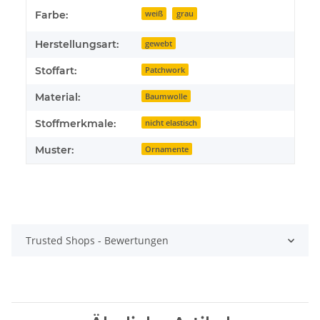
Farbe:
weiß
grau
Herstellungsart:
gewebt
Stoffart:
Patchwork
Material:
Baumwolle
Stoffmerkmale:
nicht elastisch
Muster:
Ornamente
Trusted Shops - Bewertungen