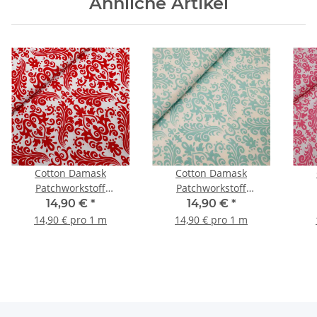
Ähnliche Artikel
Cotton Damask
Cotton Damask
Patchworkstoff
Patchworkstoff
Ornamente weiß, rot
Ornamente weiß, türkis
Orn
14,90 €
*
14,90 €
*
14,90 € pro 1 m
14,90 € pro 1 m