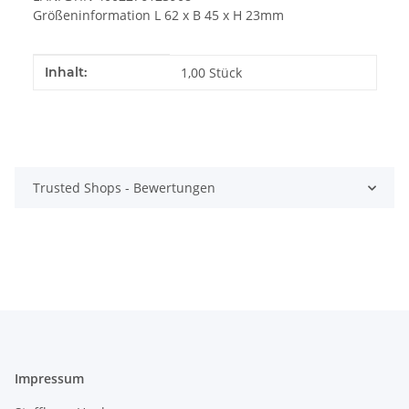
Größeninformation L 62 x B 45 x H 23mm
Produkteigenschaft
Wert
Inhalt:
1,00 Stück
Trusted Shops - Bewertungen
Impressum