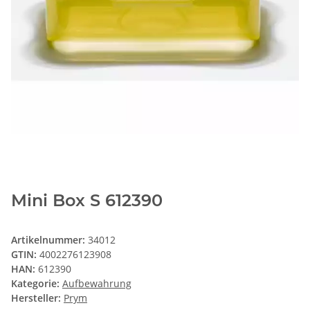
Mini Box S 612390
Artikelnummer:
34012
GTIN:
4002276123908
HAN:
612390
Kategorie:
Aufbewahrung
Hersteller:
Prym