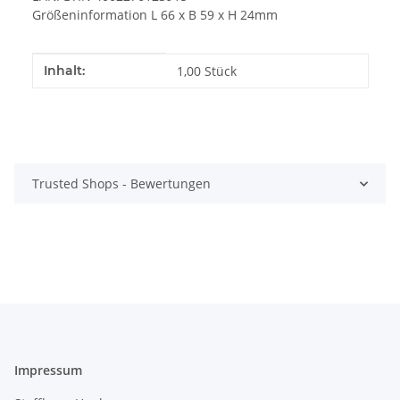
Größeninformation L 66 x B 59 x H 24mm
Produkteigenschaft
Wert
Inhalt:
1,00 Stück
Trusted Shops - Bewertungen
Impressum