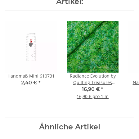
Artikel:
Handmaß Mini 610731
Radiance Evolution by
Quilting Treasures
Na
2,40 €
*
Patchworkstoff Spiralen
16,90 €
*
grün
16,90 € pro 1 m
Ähnliche Artikel