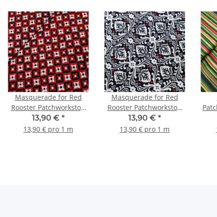
Masquerade for Red
Masquerade for Red
Rooster Patchworkstoff
Rooster Patchworkstoff
Patc
Ornamente rot, weiß,
Ornamente schwarz,
schw
13,90 €
*
13,90 €
*
schwarz
weiß, rot
13,90 € pro 1 m
13,90 € pro 1 m