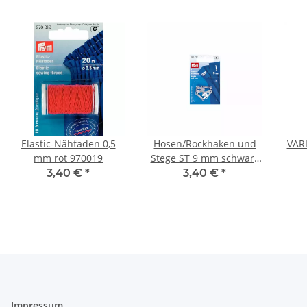
Elastic-Nähfaden 0,5
Hosen/Rockhaken und
VARI
mm rot 970019
Stege ST 9 mm schwarz
265223
3,40 €
*
3,40 €
*
Impressum