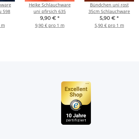
hware
Heike Schlauchware
Bündchen uni rost
u 598
uni pfirsich 635
35cm Schlauchware
9,90 €
*
5,90 €
*
1 m
9,90 € pro 1 m
5,90 € pro 1 m
n