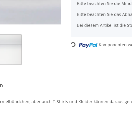
x
Bitte beachten Sie die Min
Bitte beachten Sie das Abn
Bei diesem Artikel ist die Stü
Loading...
Komponenten wer
en
Ärmelbündchen, aber auch T-Shirts und Kleider können daraus ge