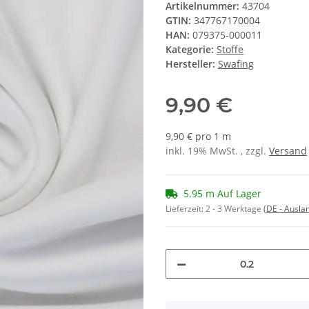
Artikelnummer:
43704
GTIN:
347767170004
HAN:
079375-000011
Kategorie:
Stoffe
Hersteller:
Swafing
9,90 €
9,90 € pro 1 m
inkl. 19% MwSt. , zzgl.
Versand
5.95 m Auf Lager
Lieferzeit:
2 - 3 Werktage
(DE - Ausla