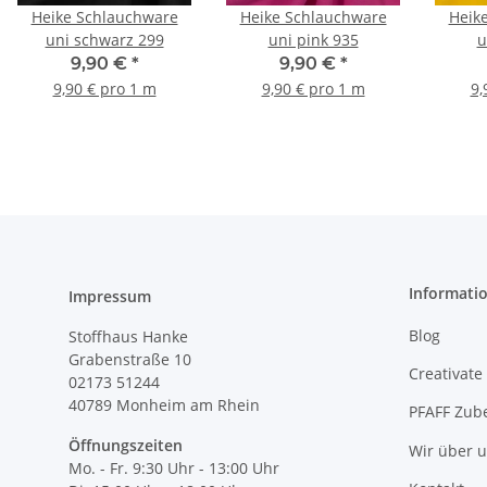
Heike Schlauchware
Heike Schlauchware
Heik
uni schwarz 299
uni pink 935
u
9,90 €
*
9,90 €
*
9,90 € pro 1 m
9,90 € pro 1 m
9,
Informati
Impressum
Blog
Stoffhaus Hanke
Grabenstraße 10
Creativate
02173 51244
40789
Monheim am Rhein
PFAFF Zub
Öffnungszeiten
Wir über 
Mo. - Fr. 9:30 Uhr - 13:00 Uhr