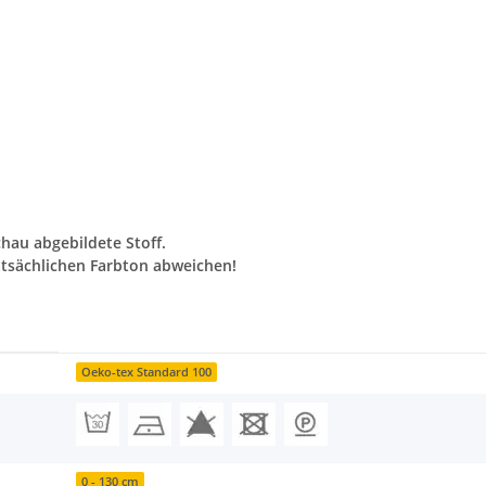
chau abgebildete Stoff.
tsächlichen Farbton abweichen!
Oeko-tex Standard 100
0 - 130 cm