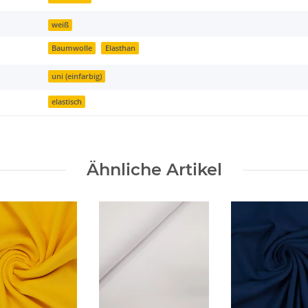
weiß
Baumwolle
Elasthan
uni (einfarbig)
elastisch
Ähnliche Artikel