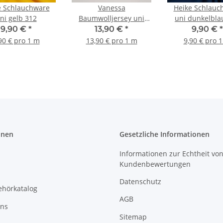
e Schlauchware
Vanessa
Heike Schlauc
ni gelb 312
Baumwolljersey uni
uni dunkelbla
naturweiß 010
9,90 €
*
13,90 €
*
9,90 €
*
90 € pro 1 m
13,90 € pro 1 m
9,90 € pro 
onen
Gesetzliche Informationen
Informationen zur Echtheit vo
Kundenbewertungen
Datenschutz
ehörkatalog
AGB
uns
Sitemap