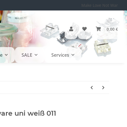
Make Love Not War
0,00 €
le
SALE
Services
are uni weiß 011