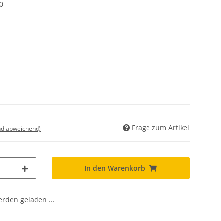
0
Frage zum Artikel
nd abweichend)
In den Warenkorb
den geladen ...