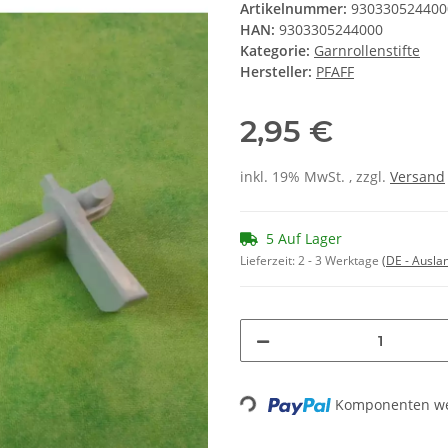
Artikelnummer:
930330524400
HAN:
9303305244000
Kategorie:
Garnrollenstifte
Hersteller:
PFAFF
2,95 €
inkl. 19% MwSt. , zzgl.
Versand
5 Auf Lager
Lieferzeit:
2 - 3 Werktage
(DE - Ausla
Loading...
Komponenten wer