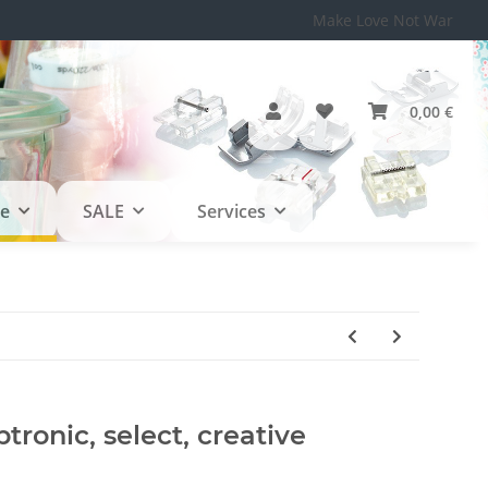
Make Love Not War
0,00 €
le
SALE
Services
ptronic, select, creative