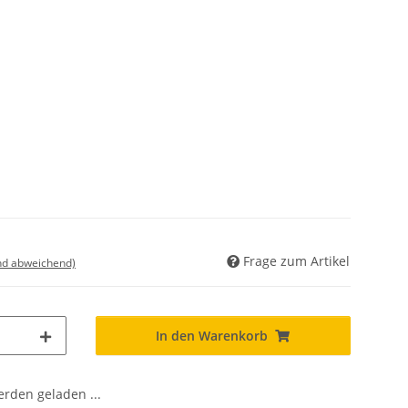
Frage zum Artikel
nd abweichend)
In den Warenkorb
den geladen ...