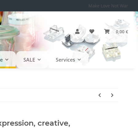
Make Love Not War
0,00 €
le
SALE
Services
xpression, creative,