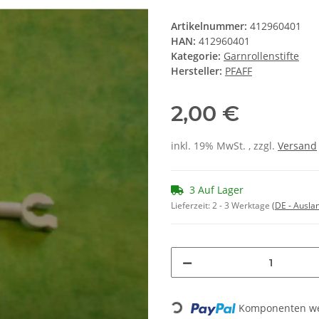
Artikelnummer:
412960401
HAN:
412960401
Kategorie:
Garnrollenstifte
Hersteller:
PFAFF
2,00 €
inkl. 19% MwSt. , zzgl.
Versand
3 Auf Lager
Lieferzeit:
2 - 3 Werktage
(DE - Ausla
Komponenten wer