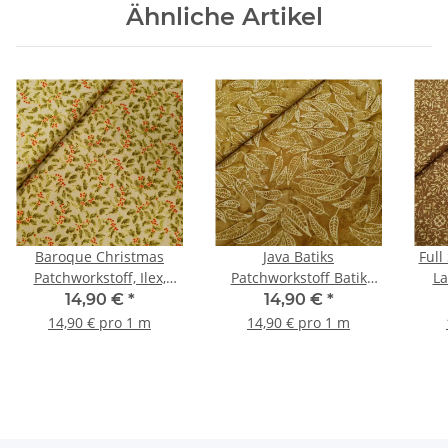
Ähnliche Artikel
Baroque Christmas
Java Batiks
Full
Patchworkstoff, Ilex,
Patchworkstoff Batik
L
beige, grün, rot, gold
Blätter braun, beige
Stu
14,90 €
*
14,90 €
*
Orna
14,90 € pro 1 m
14,90 € pro 1 m