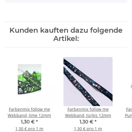
Kunden kauften dazu folgende
Artikel:
Farbenmix follow me
Farbenmix follow me
Fa
Webband, lime 12mm
Webband, türkis 12mm
Pun
1,30 €
*
1,30 €
*
1,30 € pro 1 m
1,30 € pro 1 m