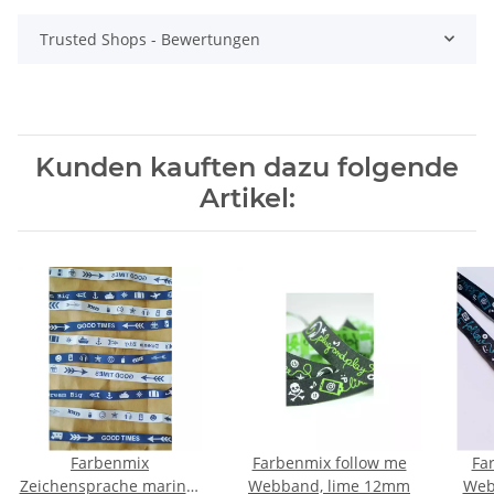
Trusted Shops - Bewertungen
Kunden kauften dazu folgende
Artikel:
Farbenmix
Farbenmix follow me
Fa
Zeichensprache marine-
Webband, lime 12mm
Web