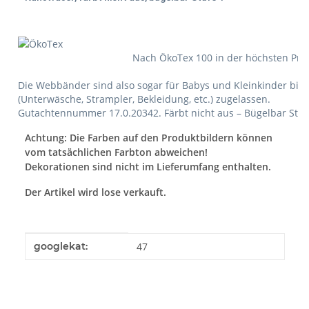
Nach ÖkoTex 100 in der höchsten Produk
Die Webbänder sind also sogar für Babys und Kleinkinder bis 
(Unterwäsche, Strampler, Bekleidung, etc.) zugelassen.
Gutachtennummer 17.0.20342. Färbt nicht aus – Bügelbar Stufe
Achtung: Die Farben auf den Produktbildern können
vom tatsächlichen Farbton abweichen!
Dekorationen sind nicht im Lieferumfang enthalten.
Der Artikel wird lose verkauft.
Produkteigenschaft
Wert
googlekat:
47