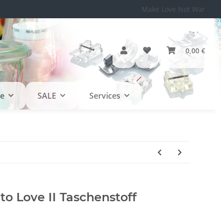
Make Love Not War
0,00 €
le
SALE
Services
o Love II Taschenstoff