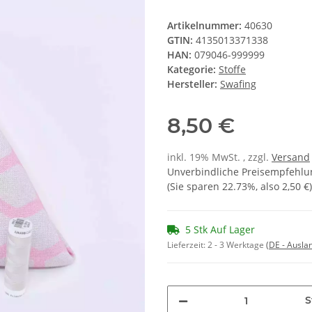
Artikelnummer:
40630
GTIN:
4135013371338
HAN:
079046-999999
Kategorie:
Stoffe
Hersteller:
Swafing
8,50 €
inkl. 19% MwSt. , zzgl.
Versand
Unverbindliche Preisempfehlun
(Sie sparen
22.73%
, also
2,50 €
)
5 Stk Auf Lager
Lieferzeit:
2 - 3 Werktage
(DE - Ausla
S