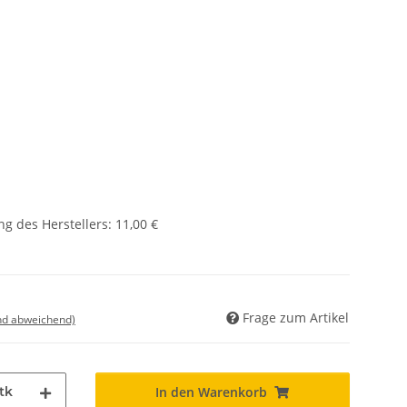
g des Herstellers
:
11,00 €
Frage zum Artikel
nd abweichend)
tk
In den Warenkorb