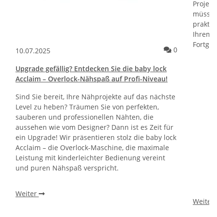
Projekt
müssen
praktis
Ihrem 
Fortges
Kommentare 
0
10.07.2025
Upgrade gefällig? Entdecken Sie die baby lock
Acclaim – Overlock-Nähspaß auf Profi-Niveau!
Sind Sie bereit, Ihre Nähprojekte auf das nächste
Level zu heben? Träumen Sie von perfekten,
sauberen und professionellen Nähten, die
aussehen wie vom Designer? Dann ist es Zeit für
ein Upgrade! Wir präsentieren stolz die baby lock
Acclaim – die Overlock-Maschine, die maximale
Leistung mit kinderleichter Bedienung vereint
und puren Nähspaß verspricht.
Weiter
Weiter