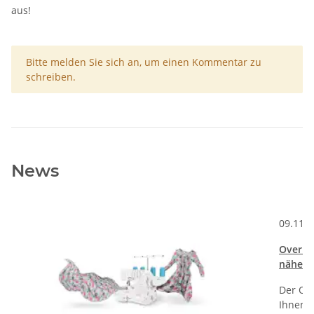
aus!
x
Bitte melden Sie sich an, um einen Kommentar zu
schreiben.
News
Kommentare zum Artikel Welche Stickfunktionen hat die PFAFF Crea
09.11.
Overloc
nähen 
Der Onl
Ihnen S