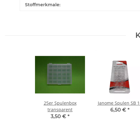
Stoffmerkmale:
K
25er Spulenbox
Janome Spulen SB 1
transparent
6,50 €
*
3,50 €
*