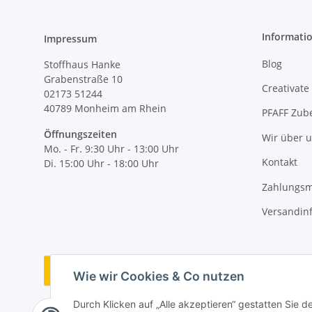
Informati
Impressum
Blog
Stoffhaus Hanke
Grabenstraße 10
Creativate
02173 51244
40789
Monheim am Rhein
PFAFF Zub
Öffnungszeiten
Wir über 
Mo. - Fr. 9:30 Uhr - 13:00 Uhr
Kontakt
Di. 15:00 Uhr - 18:00 Uhr
Zahlungsm
Versandin
Vertrag widerrufen
Wie wir Cookies & Co nutzen
Durch Klicken auf „Alle akzeptieren“ gestatten Sie 