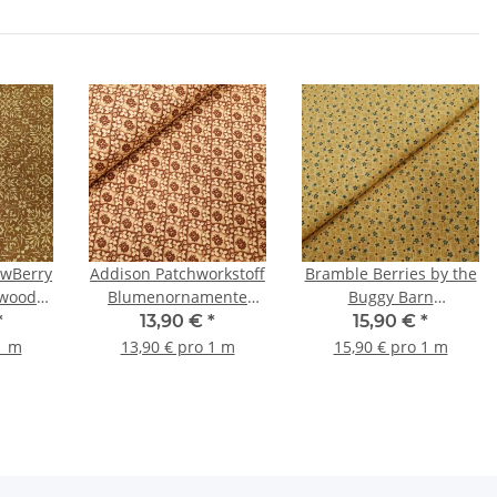
owBerry
Addison Patchworkstoff
Bramble Berries by the
ywood
Blumenornamente
Buggy Barn
kstoff
hellbraun, braun
Patchworkstoff mini
*
13,90 €
*
15,90 €
*
aun,
Sterne beige, petrol
1 m
13,90 € pro 1 m
15,90 € pro 1 m