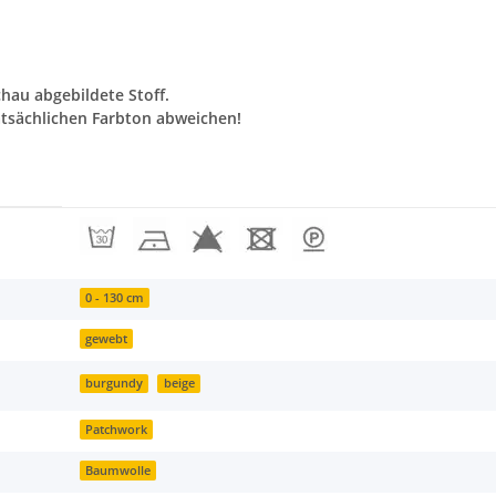
chau abgebildete Stoff.
tsächlichen Farbton abweichen!
0 - 130 cm
gewebt
burgundy
beige
Patchwork
Baumwolle