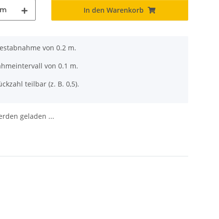
m
In den Warenkorb
destabnahme von 0.2 m.
ahmeintervall von 0.1 m.
ckzahl teilbar (z. B. 0,5).
den geladen ...