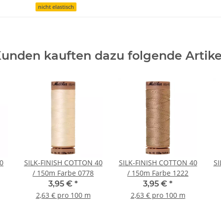
nicht elastisch
unden kauften dazu folgende Artike
0
SILK-FINISH COTTON 40
SILK-FINISH COTTON 40
SI
/ 150m Farbe 0778
/ 150m Farbe 1222
3,95 €
*
3,95 €
*
2,63 € pro 100 m
2,63 € pro 100 m