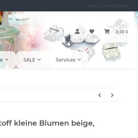
Make Love Not War
0,00 €
le
SALE
Services
off kleine Blumen beige,