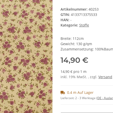
Artikelnummer:
40253
GTIN:
4133713375533
HAN:
-
Kategorie:
Stoffe
Breite: 112cm
Gewicht: 130 g/qm
Zusammensetzung: 100%Baum
14,90 €
14,90 € pro 1 m
inkl. 19% MwSt. , zzgl.
Versand
0.4 m Auf Lager
Lieferzeit:
2 - 3 Werktage
(DE - Ausla