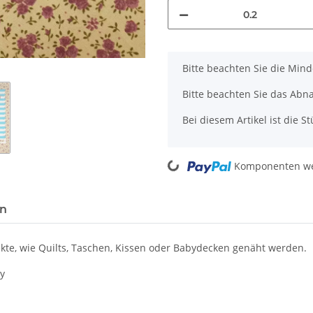
x
Bitte beachten Sie die Min
Bitte beachten Sie das Abn
Bei diesem Artikel ist die Stü
Komponenten wer
Loading...
en
te, wie Quilts, Taschen, Kissen oder Babydecken genäht werden.
y