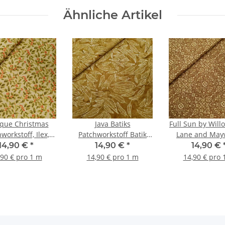
Ähnliche Artikel
que Christmas
Java Batiks
Full Sun by Will
workstoff, Ilex,
Patchworkstoff Batik
Lane and Ma
, grün, rot, gold
Blätter braun, beige
Studio Patchwor
14,90 €
*
14,90 €
*
14,90 €
Ornamente br
,90 € pro 1 m
14,90 € pro 1 m
14,90 € pro 
beige