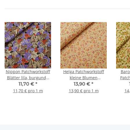
Nippon Patchworkstoff
Helga Patchworkstoff
Baro
Blätter lila, burgundy,
kleine Blumen
Patch
beige, gold
beige,orange, rot,
beige
11,70 €
*
13,90 €
*
braun
11,70 € pro 1 m
13,90 € pro 1 m
14