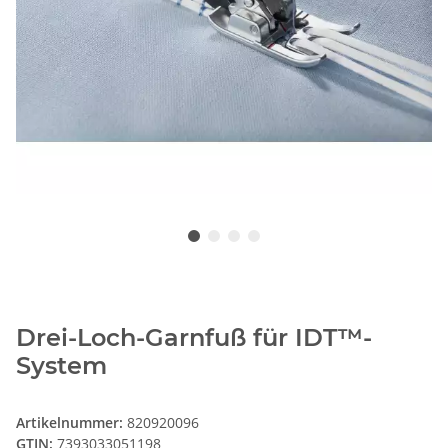
Drei-Loch-Garnfuß für IDT™-
System
Artikelnummer:
820920096
GTIN:
7393033051198