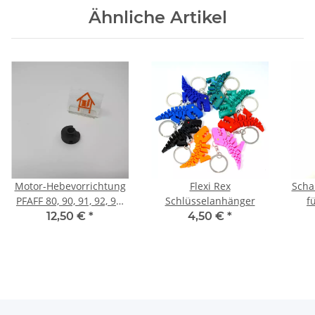
Ähnliche Artikel
Motor-Hebevorrichtung
Flexi Rex
Scha
PFAFF 80, 90, 91, 92, 93,
Schlüsselanhänger
f
94, 95, 96, 97 NEU
12,50 €
*
4,50 €
*