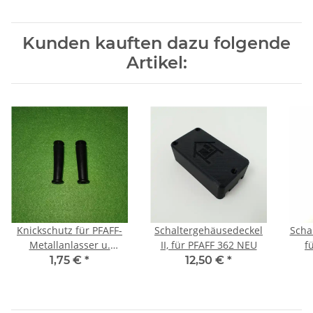
Kunden kauften dazu folgende
Artikel:
Knickschutz für PFAFF-
Schaltergehäusedeckel
Scha
Metallanlasser u.
II, für PFAFF 362 NEU
f
Kupplungsstecker
1,75 €
*
12,50 €
*