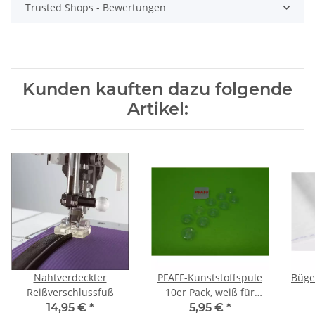
Trusted Shops - Bewertungen
Kunden kauften dazu folgende
Artikel:
Nahtverdeckter
PFAFF-Kunststoffspule
Büge
Reißverschlussfuß
10er Pack, weiß für
Umlaufgreifer
14,95 €
*
5,95 €
*