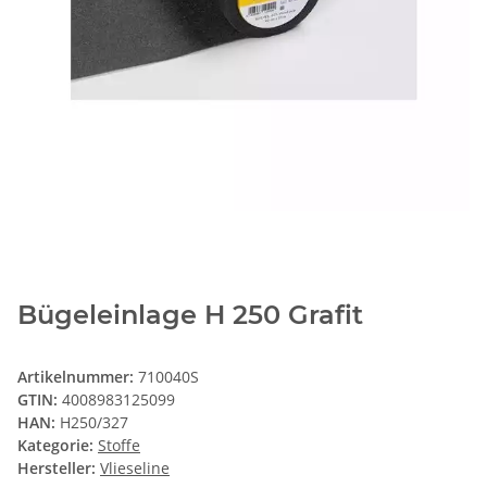
Bügeleinlage H 250 Grafit
Artikelnummer:
710040S
GTIN:
4008983125099
HAN:
H250/327
Kategorie:
Stoffe
Hersteller:
Vlieseline