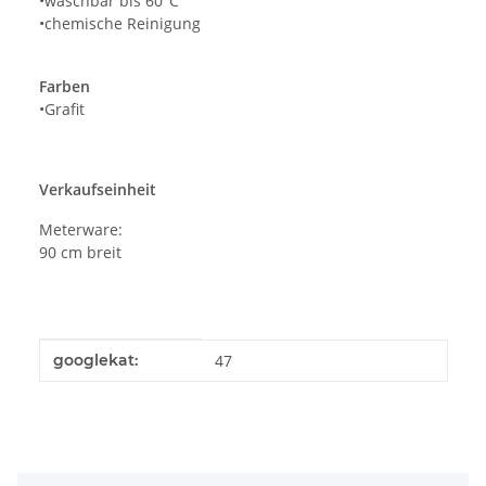
•waschbar bis 60°C
•chemische Reinigung
Farben
•Grafit
Verkaufseinheit
Meterware:
90 cm breit
Produkteigenschaft
Wert
googlekat:
47