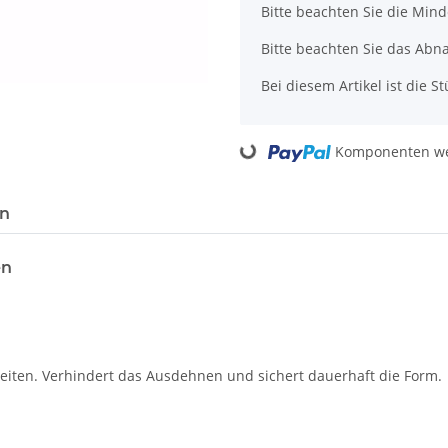
x
Bitte beachten Sie die Min
Bitte beachten Sie das Abn
Bei diesem Artikel ist die Stü
Loading...
Komponenten wer
en
en
beiten. Verhindert das Ausdehnen und sichert dauerhaft die Form.