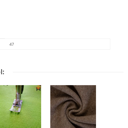
47
l: