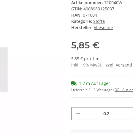
Artikelnummer:
710040W
GTIN:
4008983125037
HAN:
071004
Kategorie:
Stoffe
Hersteller:
Vlieseline
5,85 €
5,85 € pro 1 m
inkl. 19% MwSt. , zzgl.
Versand
1.7 m Auf Lager
Lieferzeit:
2 - 3 Werktage
(DE - Ausla