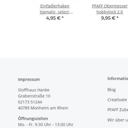
Einfädlerhaken
PFAFF Obermesser
tipmatic, select,
hobbylock 2.0
tiptronic, creative 1467,
4,95 €
*
9,95 €
*
260
Informati
Impressum
Blog
Stoffhaus Hanke
Grabenstraße 10
Creativate
02173 51244
40789
Monheim am Rhein
PFAFF Zub
Öffnungszeiten
Wir über 
Mo. - Fr. 9:30 Uhr - 13:00 Uhr