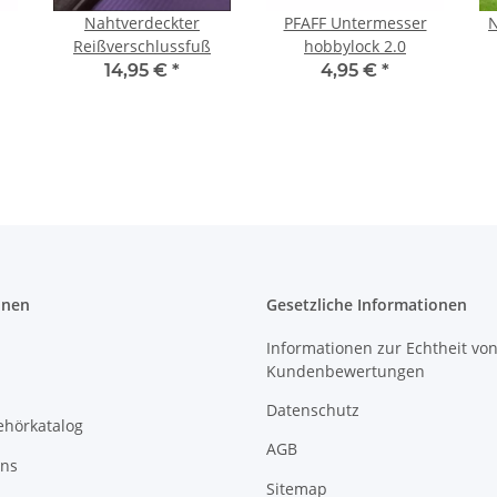
Nahtverdeckter
PFAFF Untermesser
N
Reißverschlussfuß
hobbylock 2.0
14,95 €
*
4,95 €
*
onen
Gesetzliche Informationen
Informationen zur Echtheit vo
Kundenbewertungen
Datenschutz
ehörkatalog
AGB
uns
Sitemap