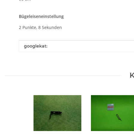
Bügeleiseneinstellung
2 Punkte, 8 Sekunden
Produkteigenschaft
Wert
googlekat:
K