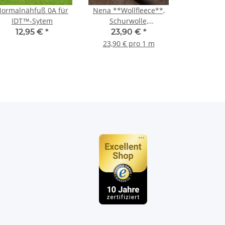
ormalnähfuß 0A für
Nena **Wollfleece**,
IDT™-Sytem
Schurwolle,
dunkelbeige 1173
12,95 €
*
23,90 €
*
23,90 € pro 1 m
n