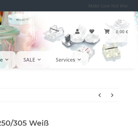
Make Love Not War
0,00 €
le
SALE
Services
250/305 Weiß