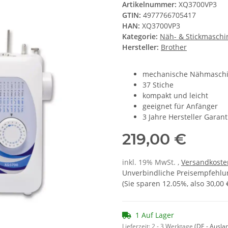
Artikelnummer:
XQ3700VP3
GTIN:
4977766705417
HAN:
XQ3700VP3
Kategorie:
Näh- & Stickmaschi
Hersteller:
Brother
mechanische Nähmasch
37 Stiche
kompakt und leicht
geeignet für Anfänger
3 Jahre Hersteller Garant
219,00 €
inkl. 19% MwSt. ,
Versandkosten
Unverbindliche Preisempfehlun
(Sie sparen
12.05%
, also
30,00 
1 Auf Lager
Lieferzeit:
2 - 3 Werktage
(DE - Ausla