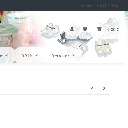
Make Love Not War
0,00 €
le
SALE
Services