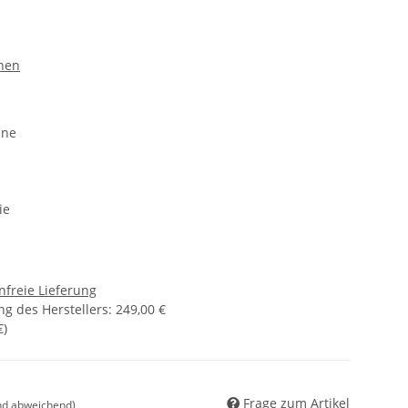
nen
ine
ie
freie Lieferung
g des Herstellers
:
249,00 €
€
)
Frage zum Artikel
nd abweichend)