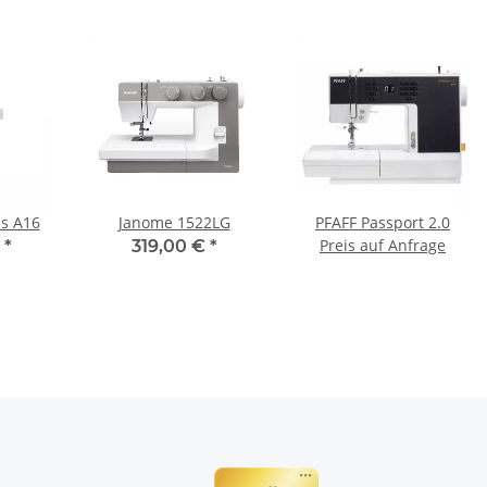
is A16
Janome 1522LG
PFAFF Passport 2.0
Preis auf Anfrage
€
*
319,00 €
*