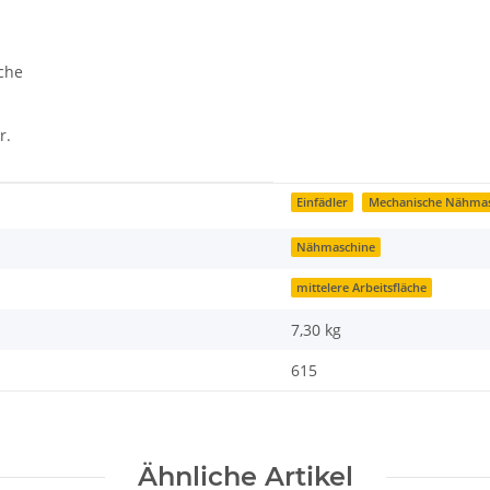
che
r.
Einfädler
Mechanische Nähmas
Nähmaschine
mittelere Arbeitsfläche
7,30
kg
615
Ähnliche Artikel