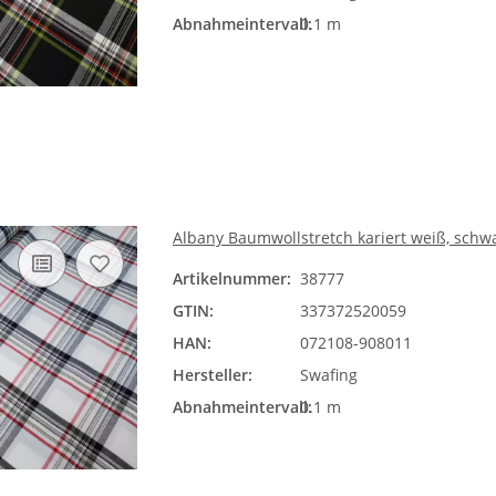
Abnahmeintervall:
0.1 m
Albany Baumwollstretch kariert weiß, schwa
Artikelnummer:
38777
GTIN:
337372520059
HAN:
072108-908011
Hersteller:
Swafing
Abnahmeintervall:
0.1 m