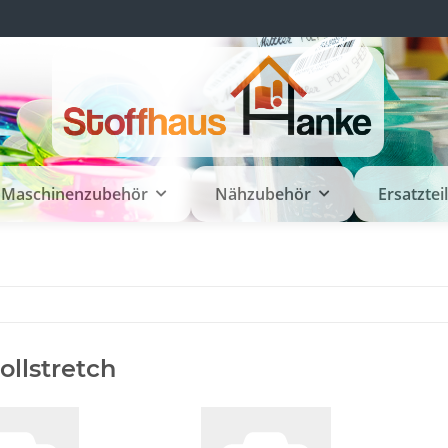
Maschinenzubehör
Nähzubehör
Ersatztei
llstretch