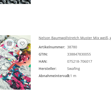
Nelson Baumwollstretch Muster Mix weiß, gra
Artikelnummer:
38780
GTIN:
338847830055
HAN:
075218-706017
Hersteller:
Swafing
Abnahmeintervall:
0.1 m