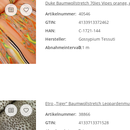
Duke Baumwollstretch 70ies Vipes orange, g
Artikelnummer:
40546
GTIN:
4133913372462
HAN:
C-1721-144
Hersteller:
Gossypium Tessuti
Abnahmeintervall:
0.1 m
Etro „Tiger“ Baumwollstretch Leopardenmus
Artikelnummer:
38866
GTIN:
4133713371528