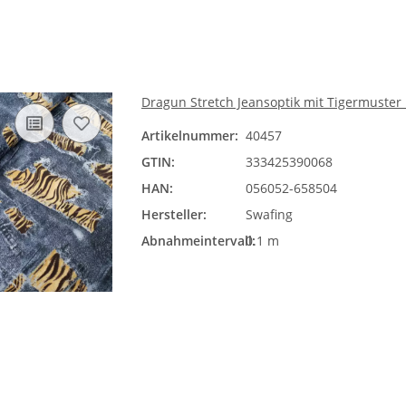
Dragun Stretch Jeansoptik mit Tigermuster 
Artikelnummer:
40457
GTIN:
333425390068
HAN:
056052-658504
Hersteller:
Swafing
Abnahmeintervall:
0.1 m