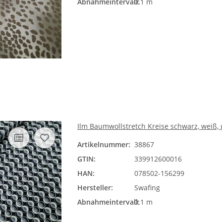
Abnahmeintervall:
0.1 m
Ilm Baumwollstretch Kreise schwarz, weiß,
Artikelnummer:
38867
GTIN:
339912600016
HAN:
078502-156299
Hersteller:
Swafing
Abnahmeintervall:
0.1 m