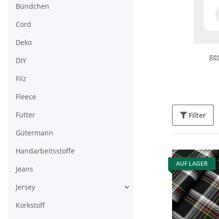
Bündchen
Cord
Deko
ge
DIY
Filz
Fleece
Futter
Filter
Gütermann
Handarbeitsstoffe
AUF LAGER
Jeans
Jersey
Korkstoff