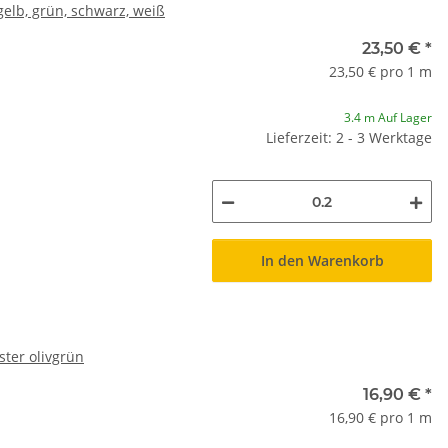
elb, grün, schwarz, weiß
23,50 €
*
23,50 € pro 1 m
3.4 m Auf Lager
Lieferzeit: 2 - 3 Werktage
In den Warenkorb
ter olivgrün
16,90 €
*
16,90 € pro 1 m