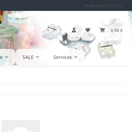
Make Love Not War
0,00 €
le
SALE
Services