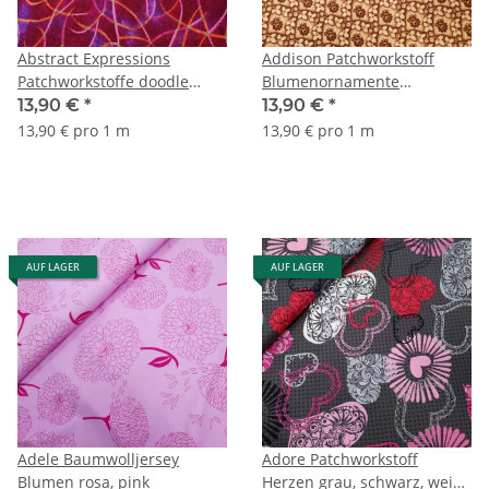
Abstract Expressions
Addison Patchworkstoff
Patchworkstoffe doodle
Blumenornamente
burgundy, orange
hellbraun, braun
13,90 €
*
13,90 €
*
13,90 € pro 1 m
13,90 € pro 1 m
AUF LAGER
AUF LAGER
Adele Baumwolljersey
Adore Patchworkstoff
Blumen rosa, pink
Herzen grau, schwarz, weiß,