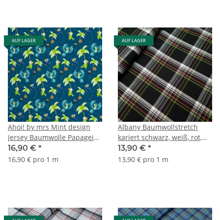
AUF LAGER
AUF LAGER
Ahoi! by mrs Mint design
Albany Baumwollstretch
Jersey Baumwolle Papageien
kariert schwarz, weiß, rot,
petrol
kiwi
16,90 €
*
13,90 €
*
16,90 € pro 1 m
13,90 € pro 1 m