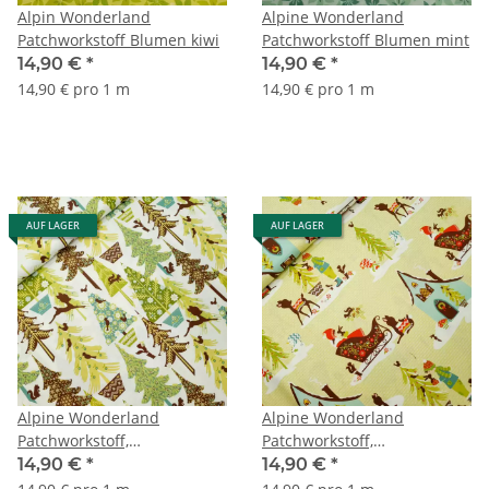
Alpin Wonderland
Alpine Wonderland
Patchworkstoff Blumen kiwi
Patchworkstoff Blumen mint
14,90 €
*
14,90 €
*
14,90 € pro 1 m
14,90 € pro 1 m
AUF LAGER
AUF LAGER
Alpine Wonderland
Alpine Wonderland
Patchworkstoff,
Patchworkstoff,
Waldlandschaft mit Tieren,
weihnachtliches Dorf, grün
14,90 €
*
14,90 €
*
grün, braun, weiß