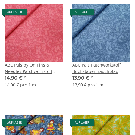
AUF LAGER
AUF LAGER
ABC Pals by On Pins &
ABC Pals Patchworkstoff
Needles Patchworkstoff
Buchstaben rauchblau
Buchstaben bordeux
14,90 €
*
13,90 €
*
14,90 € pro 1 m
13,90 € pro 1 m
AUF LAGER
AUF LAGER