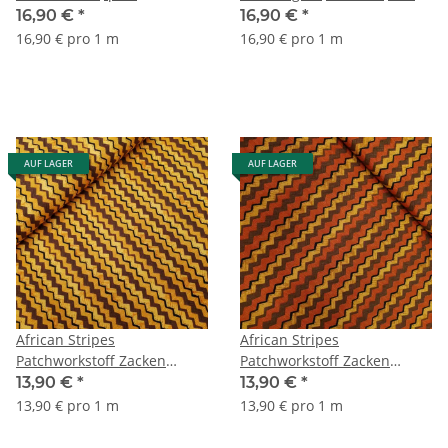
pink, rosa
16,90 €
*
16,90 €
*
16,90 € pro 1 m
16,90 € pro 1 m
AUF LAGER
AUF LAGER
African Stripes
African Stripes
Patchworkstoff Zacken
Patchworkstoff Zacken
braun, orange
braun, terracotta
13,90 €
*
13,90 €
*
13,90 € pro 1 m
13,90 € pro 1 m