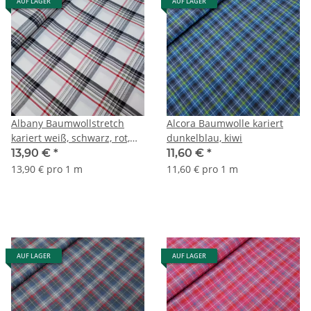
AUF LAGER
AUF LAGER
Albany Baumwollstretch
Alcora Baumwolle kariert
kariert weiß, schwarz, rot,
dunkelblau, kiwi
grün
13,90 €
*
11,60 €
*
13,90 € pro 1 m
11,60 € pro 1 m
AUF LAGER
AUF LAGER