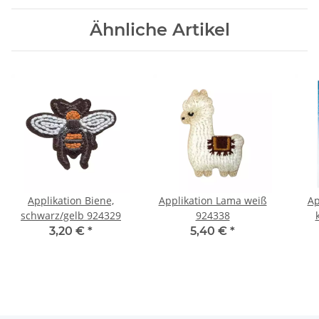
Ähnliche Artikel
Applikation Biene,
Applikation Lama weiß
Ap
schwarz/gelb 924329
924338
3,20 €
*
5,40 €
*