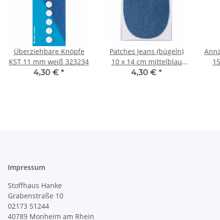
Überziehbare Knöpfe
Patches Jeans (bügeln)
Annä
KST 11 mm weiß 323234
10 x 14 cm mittelblau
15
929301
4,30 €
*
4,30 €
*
Impressum
Stoffhaus Hanke
Grabenstraße 10
02173 51244
40789
Monheim am Rhein