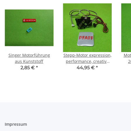
Singer Motorführung
Stepp-Motor expression,
Mot
aus Kunststoff
performance, creative
2
sensation, creative 3.0
2,85 €
*
44,95 €
*
Impressum