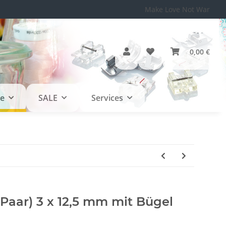
Make Love Not War
0,00 €
le
SALE
Services
 Paar) 3 x 12,5 mm mit Bügel