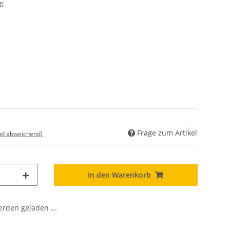
0
Frage zum Artikel
nd abweichend)
In den Warenkorb
den geladen ...