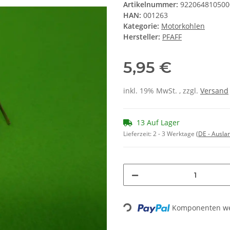
Artikelnummer:
922064810500
HAN:
001263
Kategorie:
Motorkohlen
Hersteller:
PFAFF
5,95 €
inkl. 19% MwSt. , zzgl.
Versand
13 Auf Lager
Lieferzeit:
2 - 3 Werktage
(DE - Ausla
Komponenten wer
Loading...