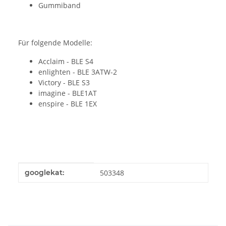
Gummiband
Für folgende Modelle:
Acclaim - BLE S4
enlighten - BLE 3ATW-2
Victory - BLE S3
imagine - BLE1AT
enspire - BLE 1EX
Produkteigenschaft
Wert
googlekat:
503348