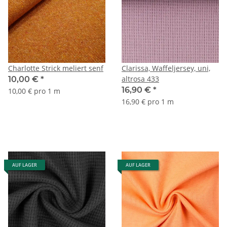
Charlotte Strick meliert senf
Clarissa, Waffeljersey, uni,
altrosa 433
10,00 €
*
16,90 €
*
10,00 € pro 1 m
16,90 € pro 1 m
AUF LAGER
AUF LAGER