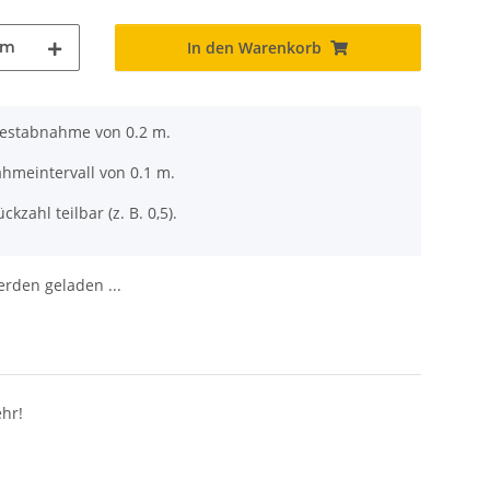
m
In den Warenkorb
destabnahme von 0.2 m.
ahmeintervall von 0.1 m.
ckzahl teilbar (z. B. 0,5).
den geladen ...
ehr!