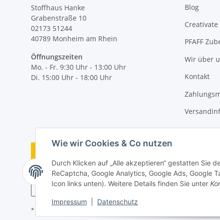
Blog
Stoffhaus Hanke
Grabenstraße 10
Creativate
02173 51244
40789
Monheim am Rhein
PFAFF Zub
Öffnungszeiten
Wir über 
Mo. - Fr. 9:30 Uhr - 13:00 Uhr
Kontakt
Di. 15:00 Uhr - 18:00 Uhr
Zahlungsm
Versandin
Wie wir Cookies & Co nutzen
Vertrag widerrufen
Durch Klicken auf „Alle akzeptieren“ gestatten Sie 
ReCaptcha, Google Analytics, Google Ads, Google Ta
Icon links unten). Weitere Details finden Sie unter
Kon
Impressum
|
Datenschutz
* Alle Preise inkl. gesetzlicher MwSt., zzgl.
Versand