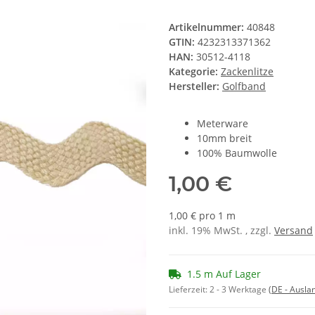
Artikelnummer:
40848
GTIN:
4232313371362
HAN:
30512-4118
Kategorie:
Zackenlitze
Hersteller:
Golfband
Meterware
10mm breit
100% Baumwolle
1,00 €
1,00 € pro 1 m
inkl. 19% MwSt. , zzgl.
Versand
1.5 m Auf Lager
Lieferzeit:
2 - 3 Werktage
(DE - Ausla