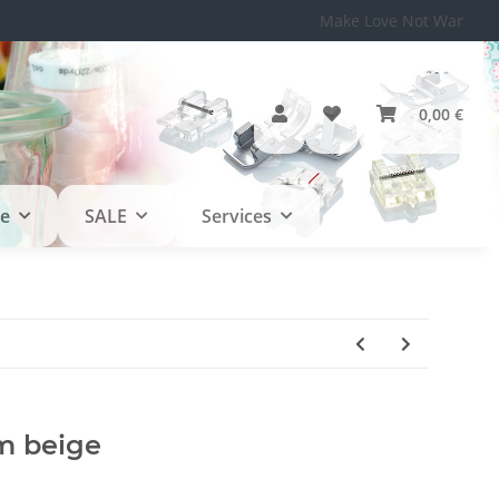
Make Love Not War
0,00 €
le
SALE
Services
m beige