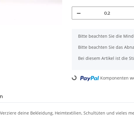
x
Bitte beachten Sie die Min
Bitte beachten Sie das Abn
Bei diesem Artikel ist die Stü
Loading...
Komponenten wer
en
Verziere deine Bekleidung, Heimtextilien, Schultüten und vieles m